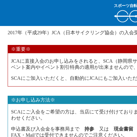
スポーツ自
【SCA事務局】 2017年 JCA入会受付開始！！
2017年（平成29年）JCA（日本サイクリング協会）の入
※重要※
JCAに直接入会のお申し込みをされると、SCA（静岡県
ベント案内やイベント割引特典の適用が出来ませんので
SCAにご加入いただくと、自動的にJCAにもご加入いた
※お申し込み方法※
SCAにご入会をご希望の方は、当店にて受け付けており
わせください。
申込書及び入会金を事務局まで
持参
又は
現金書留
FAX・Mailでは受付できませんのでご注意ください。